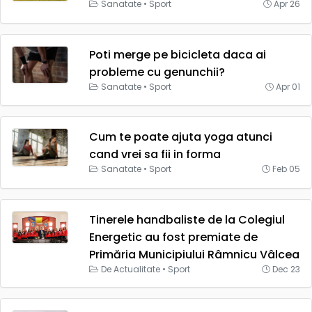
Sanatate
•
Sport
Apr 26
Poti merge pe bicicleta daca ai
probleme cu genunchii?
Sanatate
•
Sport
Apr 01
Cum te poate ajuta yoga atunci
cand vrei sa fii in forma
Sanatate
•
Sport
Feb 05
Tinerele handbaliste de la Colegiul
Energetic au fost premiate de
Primăria Municipiului Râmnicu Vâlcea
De Actualitate
•
Sport
Dec 23