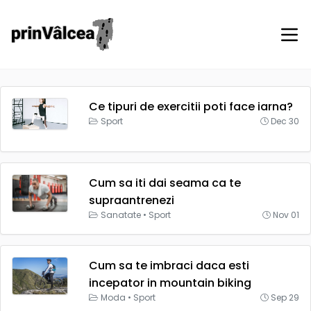
Ce tipuri de exercitii poti face iarna?
Sport
Dec 30
Cum sa iti dai seama ca te
supraantrenezi
Sanatate
•
Sport
Nov 01
Cum sa te imbraci daca esti
incepator in mountain biking
Moda
•
Sport
Sep 29